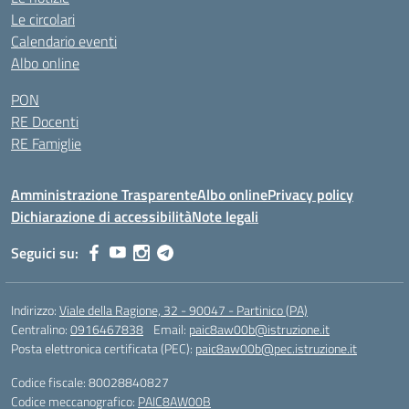
Le circolari
Calendario eventi
Albo online
PON
RE Docenti
RE Famiglie
Amministrazione Trasparente
Albo online
Privacy policy
Dichiarazione di accessibilità
Note legali
Seguici su:
Indirizzo:
Viale della Ragione, 32 - 90047 - Partinico (PA)
Centralino:
0916467838
Email:
paic8aw00b@istruzione.it
Posta elettronica certificata (PEC):
paic8aw00b@pec.istruzione.it
Codice fiscale: 80028840827
Codice meccanografico:
PAIC8AW00B