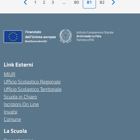
1
2
3
…
80
81
82
Pagina precedente
Pagina succes
Istituto Comprensivo Statale
Archimede La Fata
Partinico (PA)
Link Esterni
MIUR
Ufficio Scolastico Regionale
Ufficio Scolastico Territoriale
Scuola in Chiaro
Iscrizioni On Line
Invalsi
Comune
La Scuola