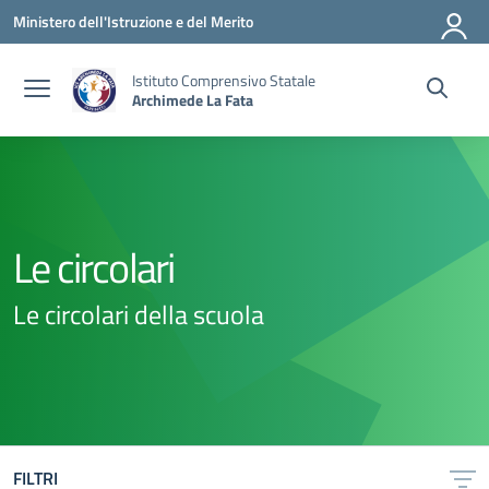
Vai ai contenuti
Vai al menu di navigazione
Vai al footer
Ministero dell'Istruzione e del Merito
Istituto Comprensivo Statale
Archimede La Fata
Le circolari
Le circolari della scuola
FILTRI