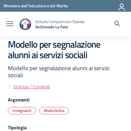
Vai ai contenuti
Vai al menu di navigazione
Vai al footer
Ministero dell'Istruzione e del Merito
Istituto Comprensivo Statale
Archimede La Fata
Modello per segnalazione
alunni ai servizi sociali
Modello per segnalazione alunni ai servizi
sociali
Stampa / Condividi
Argomenti
Insegnanti
Modulistica
Tipologia