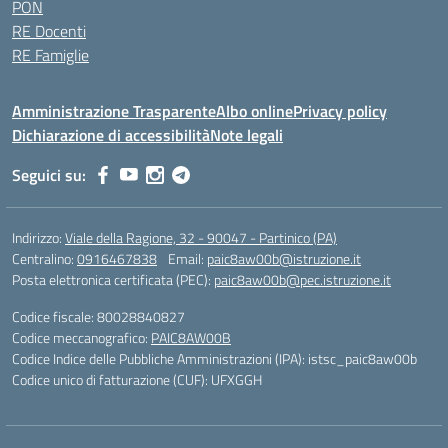
PON
RE Docenti
RE Famiglie
Amministrazione Trasparente
Albo online
Privacy policy
Dichiarazione di accessibilità
Note legali
Seguici su:
Indirizzo:
Viale della Ragione, 32 - 90047 - Partinico (PA)
Centralino:
0916467838
Email:
paic8aw00b@istruzione.it
Posta elettronica certificata (PEC):
paic8aw00b@pec.istruzione.it
Codice fiscale: 80028840827
Codice meccanografico:
PAIC8AW00B
Codice Indice delle Pubbliche Amministrazioni (IPA): istsc_paic8aw00b
Codice unico di fatturazione (CUF): UFXGGH