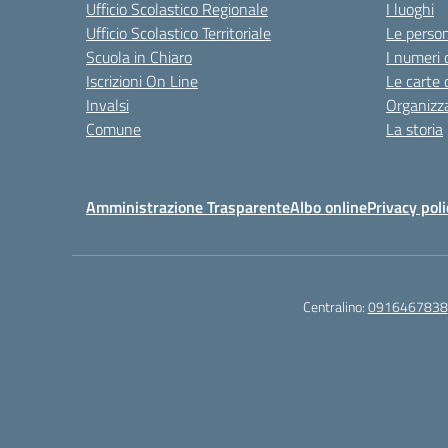
Ufficio Scolastico Regionale
I luoghi
Ufficio Scolastico Territoriale
Le perso
Scuola in Chiaro
I numeri 
Iscrizioni On Line
Le carte 
Invalsi
Organizz
Comune
La storia
Amministrazione Trasparente
Albo online
Privacy poli
Centralino:
0916467838