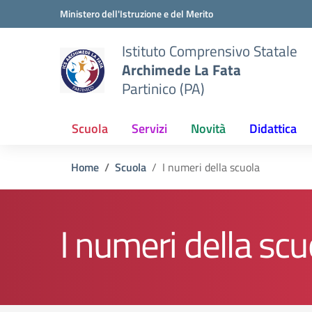
Vai ai contenuti
Vai al menu di navigazione
Vai al footer
Ministero dell'Istruzione e del Merito
Istituto Comprensivo Statale
Archimede La Fata
Partinico (PA)
Scuola
Servizi
Novità
Didattica
Home
Scuola
I numeri della scuola
I numeri della scu