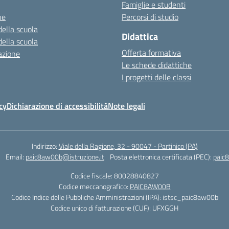
Famiglie e studenti
ne
Percorsi di studio
della scuola
Didattica
della scuola
Offerta formativa
azione
Le schede didattiche
I progetti delle classi
cy
Dichiarazione di accessibilità
Note legali
Indirizzo:
Viale della Ragione, 32 - 90047 - Partinico (PA)
Email:
paic8aw00b@istruzione.it
Posta elettronica certificata (PEC):
paic
Codice fiscale: 80028840827
Codice meccanografico:
PAIC8AW00B
Codice Indice delle Pubbliche Amministrazioni (IPA): istsc_paic8aw00b
Codice unico di fatturazione (CUF): UFXGGH