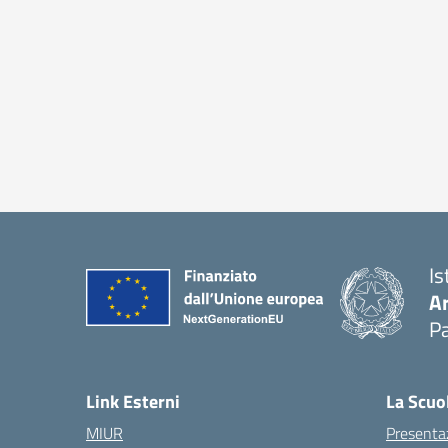
Is
A
Pa
Link Esterni
La Scuo
MIUR
Presenta