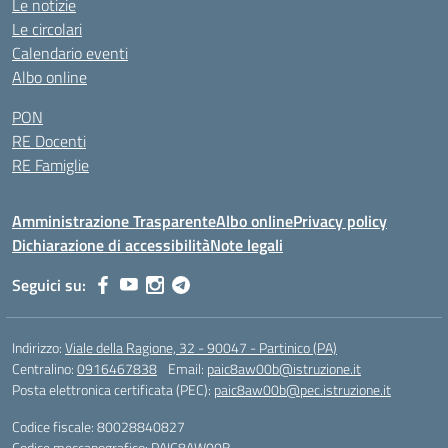
Le notizie
Le circolari
Calendario eventi
Albo online
PON
RE Docenti
RE Famiglie
Amministrazione Trasparente
Albo online
Privacy policy
Dichiarazione di accessibilità
Note legali
Seguici su:
Indirizzo:
Viale della Ragione, 32 - 90047 - Partinico (PA)
Centralino:
0916467838
Email:
paic8aw00b@istruzione.it
Posta elettronica certificata (PEC):
paic8aw00b@pec.istruzione.it
Codice fiscale: 80028840827
Codice meccanografico:
PAIC8AW00B