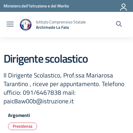
Vai ai contenuti
Vai al menu di navigazione
Vai al footer
Ministero dell'Istruzione e del Merito
Istituto Comprensivo Statale
Archimede La Fata
Dirigente scolastico
Il Dirigente Scolastico, Prof.ssa Mariarosa
Tarantino , riceve per appuntamento. Telefono
ufficio: 091/6467838 mail:
paic8aw00b@istruzione.it
Argomenti
Presidenza