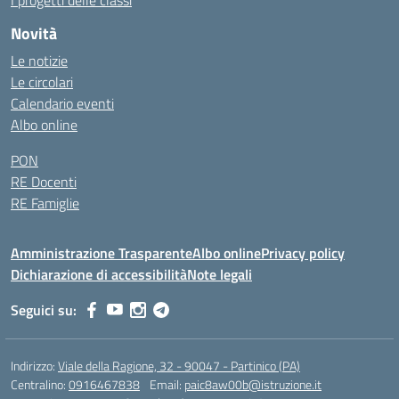
I progetti delle classi
Novità
Le notizie
Le circolari
Calendario eventi
Albo online
PON
RE Docenti
RE Famiglie
Amministrazione Trasparente
Albo online
Privacy policy
Dichiarazione di accessibilità
Note legali
Seguici su:
Indirizzo:
Viale della Ragione, 32 - 90047 - Partinico (PA)
Centralino:
0916467838
Email:
paic8aw00b@istruzione.it