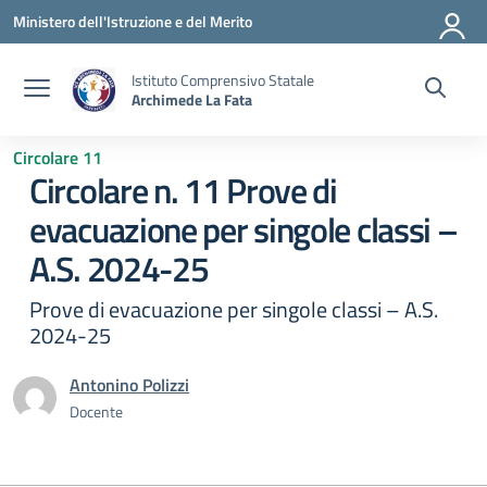
Vai ai contenuti
Vai al menu di navigazione
Vai al footer
Ministero dell'Istruzione e del Merito
Istituto Comprensivo Statale
Archimede La Fata
Circolare 11
Circolare n. 11 Prove di
evacuazione per singole classi –
A.S. 2024-25
Prove di evacuazione per singole classi – A.S.
2024-25
Antonino Polizzi
Docente