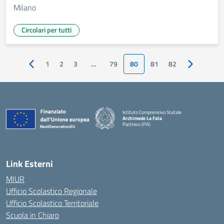
Milano
Circolari per tutti
1
2
3
…
79
80
81
82
Pagina precedente
Pagina suc
Istituto Comprensivo Statale
Archimede La Fata
Partinico (PA)
Link Esterni
MIUR
Ufficio Scolastico Regionale
Ufficio Scolastico Territoriale
Scuola in Chiaro