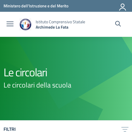
Vai ai contenuti
Vai al menu di navigazione
Vai al footer
Ministero dell'Istruzione e del Merito
Istituto Comprensivo Statale
Archimede La Fata
Le circolari
Le circolari della scuola
FILTRI