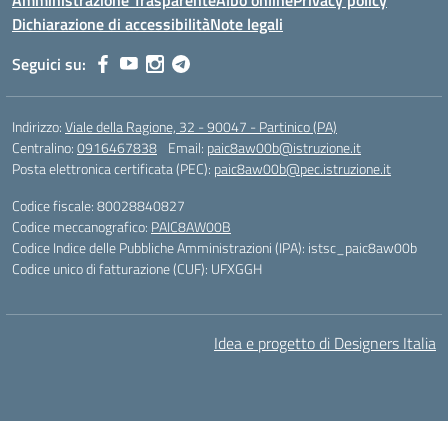
Amministrazione Trasparente
Albo online
Privacy policy
Dichiarazione di accessibilità
Note legali
Seguici su:
Indirizzo:
Viale della Ragione, 32 - 90047 - Partinico (PA)
Centralino:
0916467838
Email:
paic8aw00b@istruzione.it
Posta elettronica certificata (PEC):
paic8aw00b@pec.istruzione.it
Codice fiscale: 80028840827
Codice meccanografico:
PAIC8AW00B
Codice Indice delle Pubbliche Amministrazioni (IPA): istsc_paic8aw00b
Codice unico di fatturazione (CUF): UFXGGH
Idea e progetto di Designers Italia