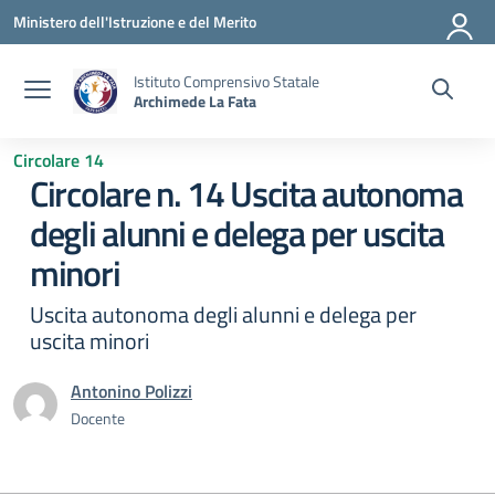
Vai ai contenuti
Vai al menu di navigazione
Vai al footer
Ministero dell'Istruzione e del Merito
Istituto Comprensivo Statale
Archimede La Fata
Circolare 14
Circolare n. 14 Uscita autonoma
degli alunni e delega per uscita
minori
Uscita autonoma degli alunni e delega per
uscita minori
Antonino Polizzi
Docente