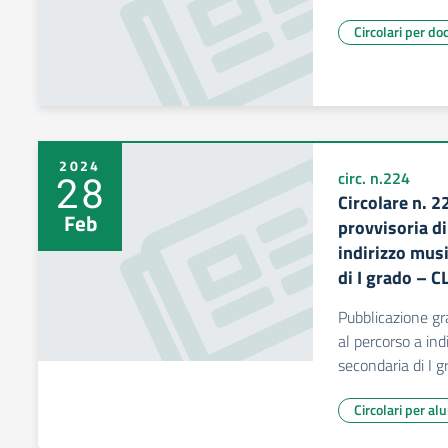
Circolari per do
2024
28
circ. n.224
Circolare n. 
Feb
provvisoria d
indirizzo musi
di I grado – 
Pubblicazione gr
al percorso a ind
secondaria di I
Circolari per al