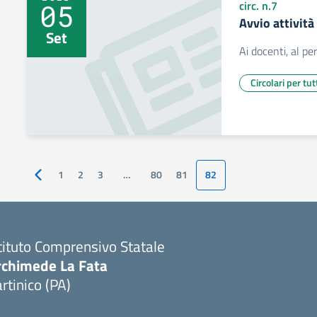
05
circ. n.7
Avvio attivit
Set
Ai docenti, al pe
Circolari per tut
1
2
3
…
80
81
82
Pagina precedente
tituto Comprensivo Statale
rchimede La Fata
rtinico (PA)