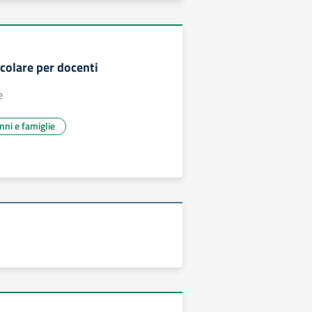
rcolare per docenti
e
unni e famiglie