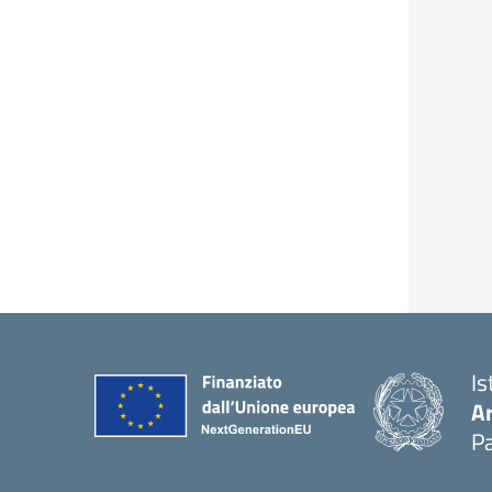
Is
A
Pa