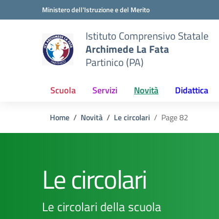
Vai ai contenuti
Vai al menu di navigazione
Vai al footer
Ministero dell'Istruzione e del Merito
Istituto Comprensivo Statale
Archimede La Fata
Partinico (PA)
Scuola
Servizi
Novità
Didattica
Home
Novità
Le circolari
Page 82
Le circolari
Le circolari della scuola