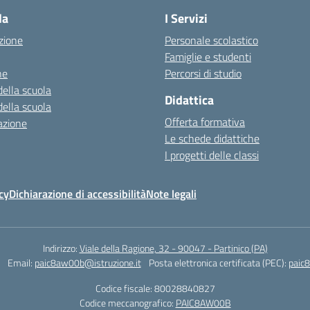
la
I Servizi
zione
Personale scolastico
Famiglie e studenti
ne
Percorsi di studio
della scuola
Didattica
della scuola
Offerta formativa
azione
Le schede didattiche
I progetti delle classi
cy
Dichiarazione di accessibilità
Note legali
Indirizzo:
Viale della Ragione, 32 - 90047 - Partinico (PA)
Email:
paic8aw00b@istruzione.it
Posta elettronica certificata (PEC):
paic
Codice fiscale: 80028840827
Codice meccanografico:
PAIC8AW00B