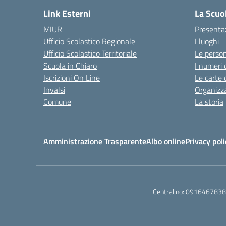
Link Esterni
La Scuo
MIUR
Presenta
Ufficio Scolastico Regionale
I luoghi
Ufficio Scolastico Territoriale
Le perso
Scuola in Chiaro
I numeri 
Iscrizioni On Line
Le carte 
Invalsi
Organizz
Comune
La storia
Amministrazione Trasparente
Albo online
Privacy poli
Centralino:
0916467838