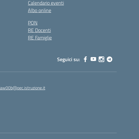
Calendario eventi
Albo online
PON
RE Docenti
RE Famiglie
Seguici su:
8aw00b@pec.istruzione.it