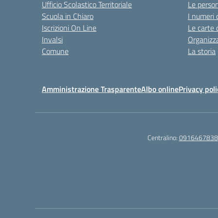
Ufficio Scolastico Territoriale
Le perso
Scuola in Chiaro
I numeri 
Iscrizioni On Line
Le carte 
Invalsi
Organizz
Comune
La storia
Amministrazione Trasparente
Albo online
Privacy poli
Centralino:
0916467838