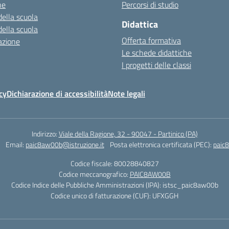
ne
Percorsi di studio
della scuola
Didattica
della scuola
Offerta formativa
azione
Le schede didattiche
I progetti delle classi
cy
Dichiarazione di accessibilità
Note legali
Indirizzo:
Viale della Ragione, 32 - 90047 - Partinico (PA)
Email:
paic8aw00b@istruzione.it
Posta elettronica certificata (PEC):
paic
Codice fiscale: 80028840827
Codice meccanografico:
PAIC8AW00B
Codice Indice delle Pubbliche Amministrazioni (IPA): istsc_paic8aw00b
Codice unico di fatturazione (CUF): UFXGGH