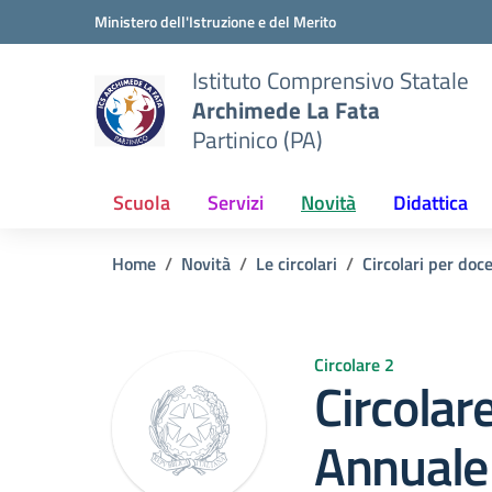
Vai ai contenuti
Vai al menu di navigazione
Vai al footer
Ministero dell'Istruzione e del Merito
Istituto Comprensivo Statale
Archimede La Fata
Partinico (PA)
Scuola
Servizi
Novità
Didattica
Home
Novità
Le circolari
Circolari per doc
Circolare 2
Circolar
Annuale 