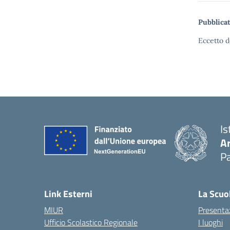
Pubblicat
Eccetto d
Is
A
Pa
Link Esterni
La Scuo
MIUR
Presenta
Ufficio Scolastico Regionale
I luoghi