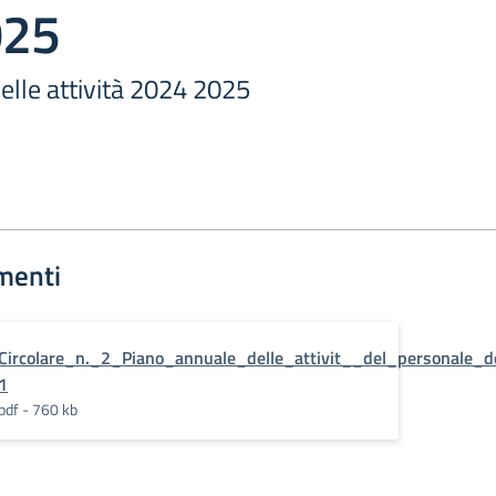
025
elle attività 2024 2025
menti
Circolare_n._2_Piano_annuale_delle_attivit__del_personale
1
pdf - 760 kb