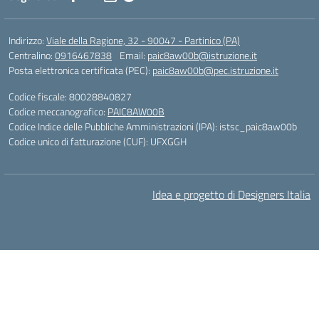
Indirizzo:
Viale della Ragione, 32 - 90047 - Partinico (PA)
Centralino:
0916467838
Email:
paic8aw00b@istruzione.it
Posta elettronica certificata (PEC):
paic8aw00b@pec.istruzione.it
Codice fiscale: 80028840827
Codice meccanografico:
PAIC8AW00B
Codice Indice delle Pubbliche Amministrazioni (IPA): istsc_paic8aw00b
Codice unico di fatturazione (CUF): UFXGGH
Idea e progetto di Designers Italia