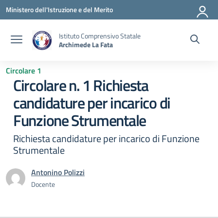
Vai ai contenuti
Vai al menu di navigazione
Vai al footer
Ministero dell'Istruzione e del Merito
Istituto Comprensivo Statale
Archimede La Fata
Circolare 1
Circolare n. 1 Richiesta
candidature per incarico di
Funzione Strumentale
Richiesta candidature per incarico di Funzione
Strumentale
Antonino Polizzi
Docente