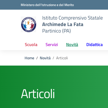
Vai ai contenuti
Vai al menu di navigazione
Vai al footer
Ministero dell'Istruzione e del Merito
Istituto Comprensivo Statale
Archimede La Fata
Partinico (PA)
Scuola
Servizi
Novità
Didattica
Home
Novità
Articoli
Articoli