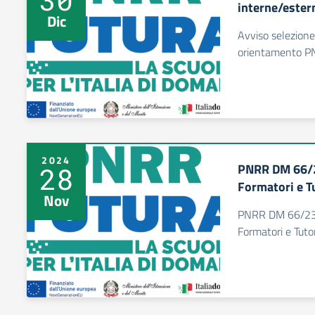
interne/ester
Dic
Avviso selezione
orientamento 
2024
PNRR DM 66/2
28
Formatori e T
Nov
PNRR DM 66/23 
Formatori e Tuto