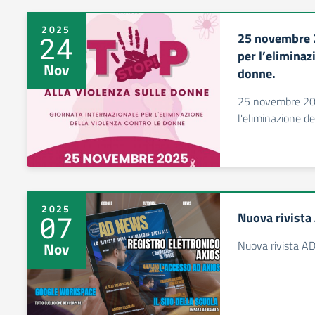
2025
25 novembre 2
24
per l’eliminaz
Nov
donne.
25 novembre 202
l'eliminazione de
2025
Nuova rivist
07
Nuova rivista A
Nov