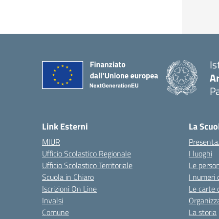
Is
A
Pa
Link Esterni
La Scuo
MIUR
Presenta
Ufficio Scolastico Regionale
I luoghi
Ufficio Scolastico Territoriale
Le perso
Scuola in Chiaro
I numeri 
Iscrizioni On Line
Le carte 
Invalsi
Organizz
Comune
La storia