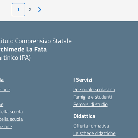
1
2
Pagina successiva
tituto Comprensivo Statale
rchimede La Fata
rtinico (PA)
la
I Servizi
zione
Personale scolastico
Famiglie e studenti
ne
Percorsi di studio
della scuola
Didattica
della scuola
Offerta formativa
azione
Le schede didattiche