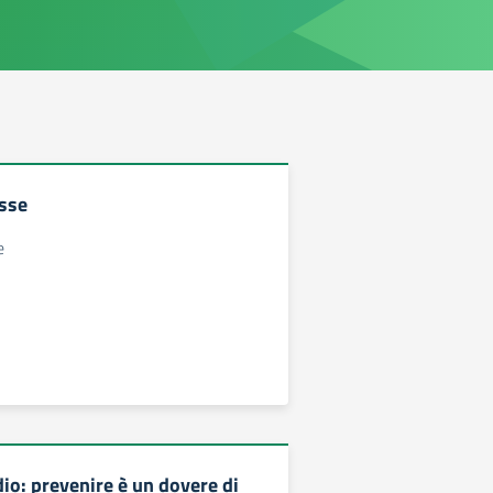
asse
e
io: prevenire è un dovere di