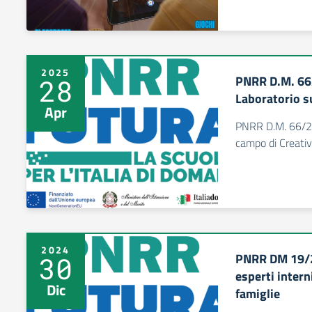
2025
PNRR D.M. 66/
28
Laboratorio su
Apr
PNRR D.M. 66/23 
campo di Creativi
2024
PNRR DM 19/24
30
esperti inter
Dic
famiglie