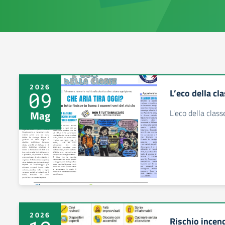
2026
L’eco della cl
09
L'eco della class
Mag
2026
Rischio incend