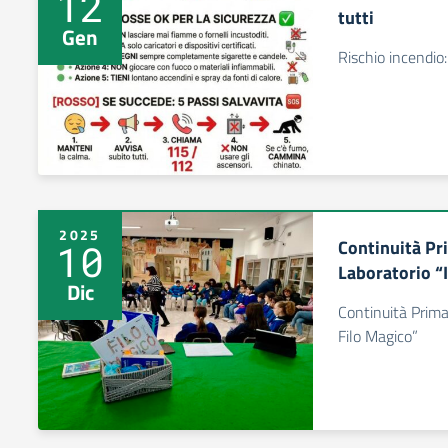
12
tutti
Gen
Rischio incendio:
2025
Continuità Pr
10
Laboratorio “I
Dic
Continuità Primar
Filo Magico”