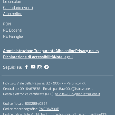
Le circolari
Calendario eventi
Albo online
PON
RE Docenti
RE Famiglie
Amministrazione Trasparente
Albo online
Privacy policy
Dichiarazione di accessibilità
Note legali
Seguici su:
Indirizzo:
Viale della Ragione, 32 - 90047 - Partinico (PA)
Centralino:
0916467838
Email:
paic8aw00b@istruzione.it
Posta elettronica certificata (PEC):
paic8aw00b@pec.istruzione.it
Codice fiscale: 80028840827
Codice meccanografico:
PAIC8AW00B
Codice Indice delle Pubbliche Amministrazioni (IPA): istsc_paic8aw00b