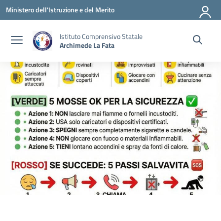
Vai ai contenuti
Vai al menu di navigazione
Vai al footer
Ministero dell'Istruzione e del Merito
Istituto Comprensivo Statale
Archimede La Fata