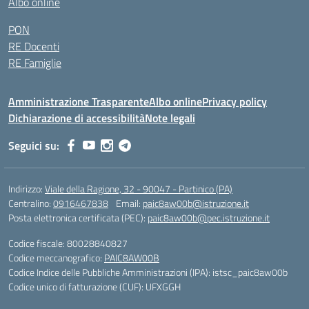
Albo online
PON
RE Docenti
RE Famiglie
Amministrazione Trasparente
Albo online
Privacy policy
Dichiarazione di accessibilità
Note legali
Seguici su:
Indirizzo:
Viale della Ragione, 32 - 90047 - Partinico (PA)
Centralino:
0916467838
Email:
paic8aw00b@istruzione.it
Posta elettronica certificata (PEC):
paic8aw00b@pec.istruzione.it
Codice fiscale: 80028840827
Codice meccanografico:
PAIC8AW00B
Codice Indice delle Pubbliche Amministrazioni (IPA): istsc_paic8aw00b
Codice unico di fatturazione (CUF): UFXGGH