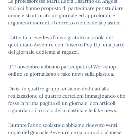
Le professoresse
Maria Lucia
Casarino
ed Angela
Viola ci hanno proposto di partecipare per studiare
come è strutturato un giornale ed approfondire
argomenti inerenti il corretto riciclo della plastica.
L’attività
prevedeva l’invio gratuito a scuola del
quotidiano Avvenire
con l’inserto Pop Up
, una parte
del giornale dedicata ai ragazzi.
Il
17 n
ovembre abbiamo partecipato al
Workshop
online su giornalismo e
fake
news sulla plastica
.
Divisi in quattro gruppi ci siamo dedicati alla
realizzazione di quattro cartelloni immaginando che
fosse la prima pagina di un giornale
,
con articoli
riguardanti il riciclo della plastica e le
fake
news.
Durante l’anno scolastico abbiamo ricevuto venti
copie del giornale Avvenire circa una volta al mese.