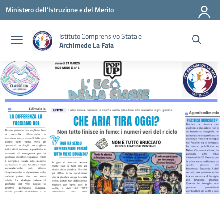
Vai ai contenuti
Vai al menu di navigazione
Vai al footer
Ministero dell'Istruzione e del Merito
Istituto Comprensivo Statale
Archimede La Fata