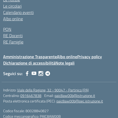
Le circolari
Calendario eventi
Albo online
PON
RE Docenti
RE Famiglie
Amministrazione Trasparente
Albo online
Privacy policy
Dichiarazione di accessibilità
Note legali
Seguici su:
Indirizzo:
Viale della Ragione, 32 - 90047 - Partinico (PA)
Centralino:
0916467838
Email:
paic8aw00b@istruzione.it
Posta elettronica certificata (PEC):
paic8aw00b@pec.istruzione.it
Codice fiscale: 80028840827
Codice meccanografico:
PAIC8AW00B