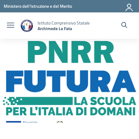
Vai ai contenuti
Vai al menu di navigazione
Vai al footer
Ministero dell'Istruzione e del Merito
Istituto Comprensivo Statale
Archimede La Fata