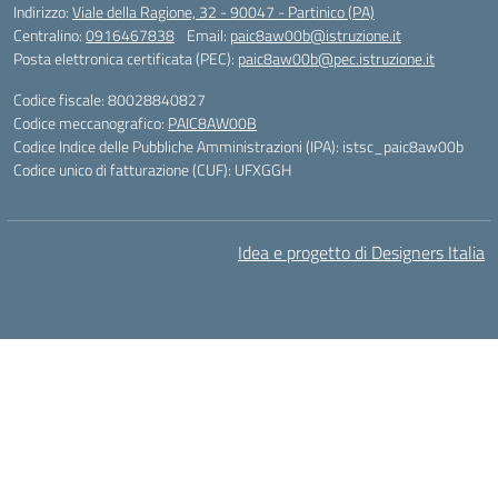
Indirizzo:
Viale della Ragione, 32 - 90047 - Partinico (PA)
Centralino:
0916467838
Email:
paic8aw00b@istruzione.it
Posta elettronica certificata (PEC):
paic8aw00b@pec.istruzione.it
Codice fiscale: 80028840827
Codice meccanografico:
PAIC8AW00B
Codice Indice delle Pubbliche Amministrazioni (IPA): istsc_paic8aw00b
Codice unico di fatturazione (CUF): UFXGGH
Idea e progetto di Designers Italia