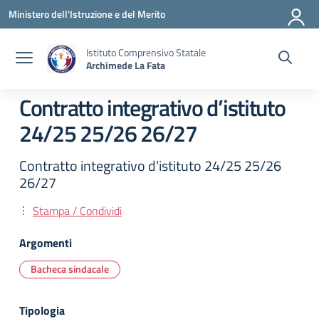
Vai ai contenuti
Vai al menu di navigazione
Vai al footer
Ministero dell'Istruzione e del Merito
Istituto Comprensivo Statale
Archimede La Fata
Contratto integrativo d’istituto
24/25 25/26 26/27
Contratto integrativo d'istituto 24/25 25/26
26/27
Stampa / Condividi
Argomenti
Bacheca sindacale
Tipologia