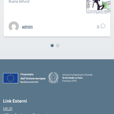
Buona lettura!
admin
0
Istituto Comprensivo Statale
Archimede La Fata
Partinico (PA)
Link Esterni
MIUR