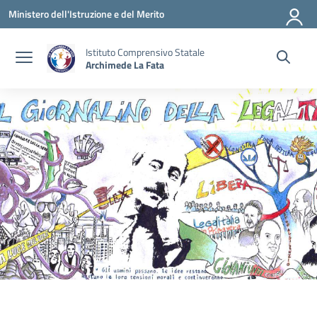
Vai ai contenuti
Vai al menu di navigazione
Vai al footer
Ministero dell'Istruzione e del Merito
Istituto Comprensivo Statale
Archimede La Fata