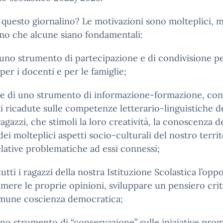
questo giornalino? Le motivazioni sono molteplici, 
mo che alcune siano fondamentali:
uno strumento di partecipazione e di condivisione pe
 per i docenti e per le famiglie;
re di uno strumento di informazione-formazione, con
i ricadute sulle competenze letterario-linguistiche d
ragazzi, che stimoli la loro creatività, la conoscenza d
 dei molteplici aspetti socio-culturali del nostro terri
elative problematiche ad essi connessi;
tutti i ragazzi della nostra Istituzione Scolastica l’opp
imere le proprie opinioni, sviluppare un pensiero crit
mune coscienza democratica;
no strumento di “conservazione” sulle iniziative pro