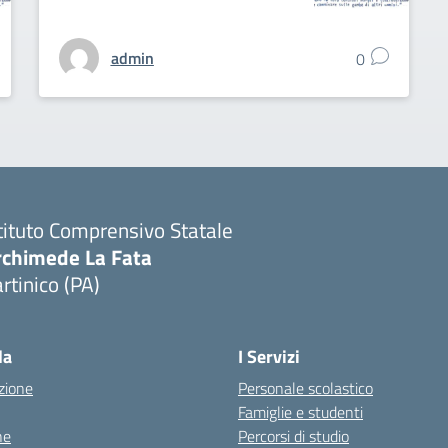
admin
0
tituto Comprensivo Statale
rchimede La Fata
rtinico (PA)
la
I Servizi
zione
Personale scolastico
Famiglie e studenti
ne
Percorsi di studio