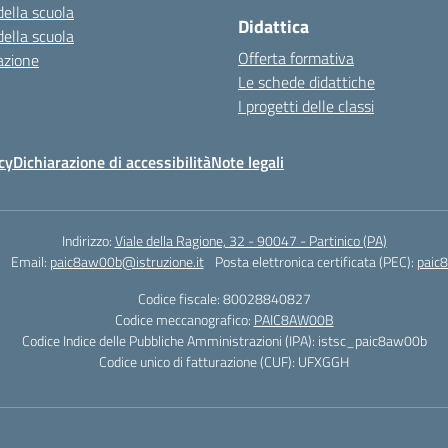
della scuola
Didattica
della scuola
Offerta formativa
azione
Le schede didattiche
I progetti delle classi
cy
Dichiarazione di accessibilità
Note legali
Indirizzo:
Viale della Ragione, 32 - 90047 - Partinico (PA)
Email:
paic8aw00b@istruzione.it
Posta elettronica certificata (PEC):
paic
Codice fiscale: 80028840827
Codice meccanografico:
PAIC8AW00B
Codice Indice delle Pubbliche Amministrazioni (IPA): istsc_paic8aw00b
Codice unico di fatturazione (CUF): UFXGGH