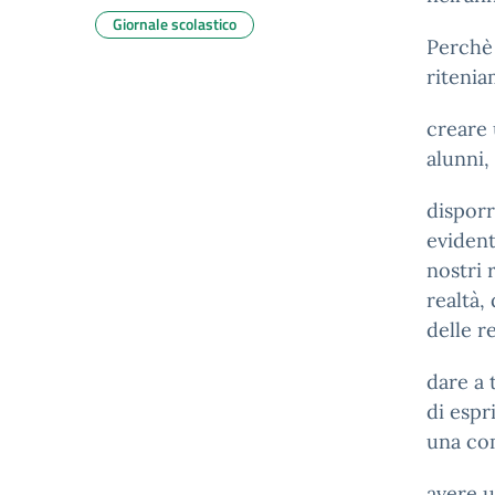
Giornale scolastico
Perchè 
ritenia
creare 
alunni,
dispor
evident
nostri 
realtà,
delle r
dare a 
di espr
una co
avere u