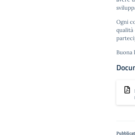
svilupp
Ogni co
qualità
parteci
Buona 
Docu
Pubblicat