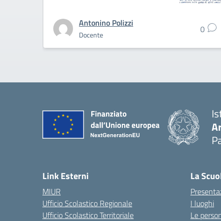
Antonino Polizzi
0
Docente
Is
A
Pa
Link Esterni
La Scuo
MIUR
Presenta
Ufficio Scolastico Regionale
I luoghi
Ufficio Scolastico Territoriale
Le perso