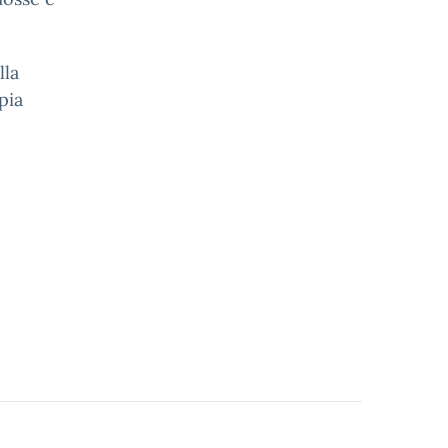
lla
pia