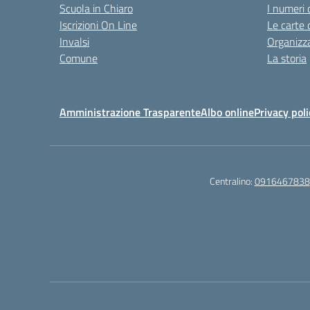
Scuola in Chiaro
I numeri 
Iscrizioni On Line
Le carte 
Invalsi
Organizz
Comune
La storia
Amministrazione Trasparente
Albo online
Privacy poli
Centralino:
0916467838