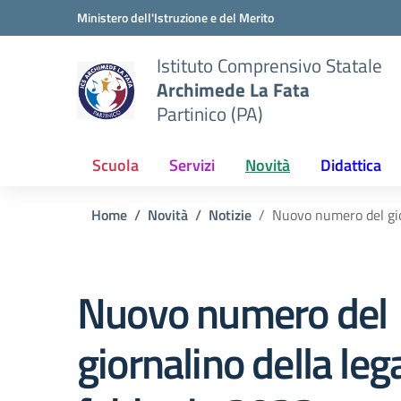
Vai ai contenuti
Vai al menu di navigazione
Vai al footer
Ministero dell'Istruzione e del Merito
Istituto Comprensivo Statale
Archimede La Fata
Partinico (PA)
Scuola
Servizi
Novità
Didattica
Home
Novità
Notizie
Nuovo numero del gio
Nuovo numero del
giornalino della leg