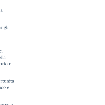
ma
r gli
ei
ella
torio e
ortunità
ico e
mosse e