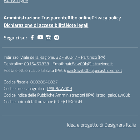
RE Famiglie
Amministrazione Trasparente
Albo online
Privacy policy
Dichiarazione di accessibilità
Note legali
Seguici su:
Indirizzo:
Viale della Ragione, 32 - 90047 - Partinico (PA)
Centralino:
0916467838
Email:
paic8aw00b@istruzione.it
Posta elettronica certificata (PEC):
paic8aw00b@pec.istruzione.it
Codice fiscale: 80028840827
Codice meccanografico:
PAIC8AW00B
Codice Indice delle Pubbliche Amministrazioni (IPA): istsc_paic8aw00b
Codice unico di fatturazione (CUF): UFXGGH
Idea e progetto di Designers Italia