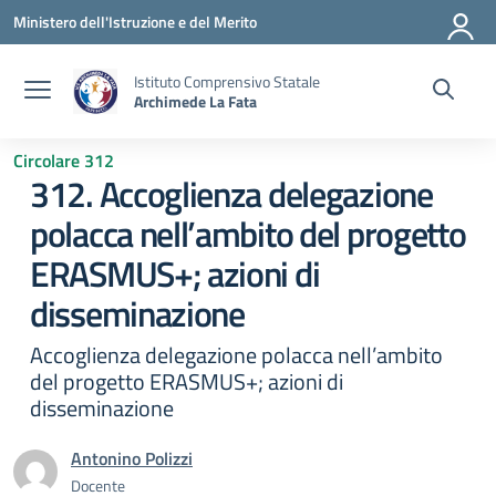
Vai ai contenuti
Vai al menu di navigazione
Vai al footer
Ministero dell'Istruzione e del Merito
Istituto Comprensivo Statale
Archimede La Fata
Circolare 312
312. Accoglienza delegazione
polacca nell’ambito del progetto
ERASMUS+; azioni di
disseminazione
Accoglienza delegazione polacca nell’ambito
del progetto ERASMUS+; azioni di
disseminazione
Antonino Polizzi
Docente