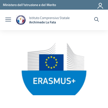
Vai ai contenuti
Vai al menu di navigazione
Vai al footer
Ministero dell'Istruzione e del Merito
Istituto Comprensivo Statale
Archimede La Fata