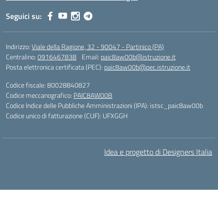
Seguici su:
Indirizzo:
Viale della Ragione, 32 - 90047 - Partinico (PA)
Centralino:
0916467838
Email:
paic8aw00b@istruzione.it
Posta elettronica certificata (PEC):
paic8aw00b@pec.istruzione.it
Codice fiscale: 80028840827
Codice meccanografico:
PAIC8AW00B
Codice Indice delle Pubbliche Amministrazioni (IPA): istsc_paic8aw00b
Codice unico di fatturazione (CUF): UFXGGH
Idea e progetto di Designers Italia