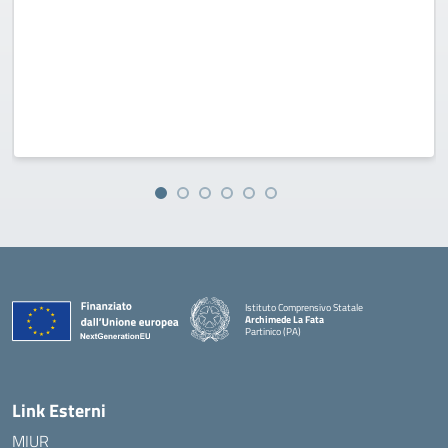
Istituto Comprensivo Statale
Archimede La Fata
Partinico (PA)
Link Esterni
MIUR