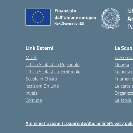
Is
A
Pa
Link Esterni
La Scuo
MIUR
Presenta
Ufficio Scolastico Regionale
I luoghi
Ufficio Scolastico Territoriale
Le perso
Scuola in Chiaro
I numeri 
Iscrizioni On Line
Le carte 
Invalsi
Organizz
Comune
La storia
Amministrazione Trasparente
Albo online
Privacy poli