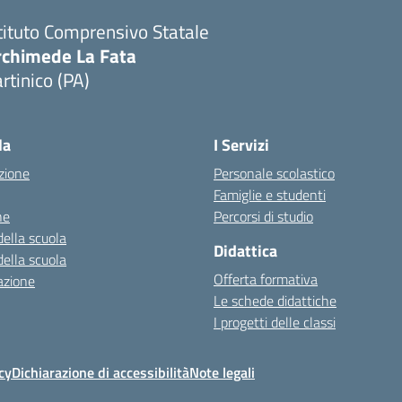
tituto Comprensivo Statale
rchimede La Fata
rtinico (PA)
la
I Servizi
zione
Personale scolastico
Famiglie e studenti
ne
Percorsi di studio
della scuola
Didattica
della scuola
Offerta formativa
azione
Le schede didattiche
I progetti delle classi
cy
Dichiarazione di accessibilità
Note legali