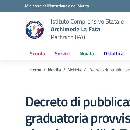
Vai ai contenuti
Vai al menu di navigazione
Vai al footer
Ministero dell'Istruzione e del Merito
Istituto Comprensivo Statale
Archimede La Fata
Partinico (PA)
Scuola
Servizi
Novità
Didattica
Home
Novità
Notizie
Decreto di pubblicaz
Decreto di pubblic
graduatoria provvis