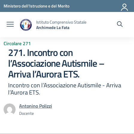
Vai ai contenuti
Vai al menu di navigazione
Vai al footer
Ministero dell'Istruzione e del Merito
Istituto Comprensivo Statale
Archimede La Fata
Circolare 271
271. Incontro con
l’Associazione Autismile –
Arriva l’Aurora ETS.
Incontro con l’Associazione Autismile - Arriva
l’Aurora ETS.
Antonino Polizzi
Docente