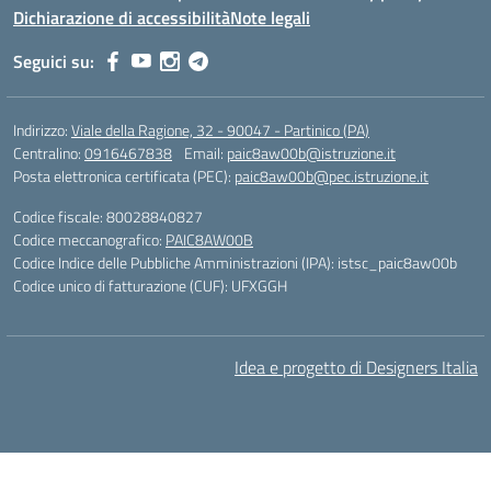
Dichiarazione di accessibilità
Note legali
Seguici su:
Indirizzo:
Viale della Ragione, 32 - 90047 - Partinico (PA)
Centralino:
0916467838
Email:
paic8aw00b@istruzione.it
Posta elettronica certificata (PEC):
paic8aw00b@pec.istruzione.it
Codice fiscale: 80028840827
Codice meccanografico:
PAIC8AW00B
Codice Indice delle Pubbliche Amministrazioni (IPA): istsc_paic8aw00b
Codice unico di fatturazione (CUF): UFXGGH
Idea e progetto di Designers Italia