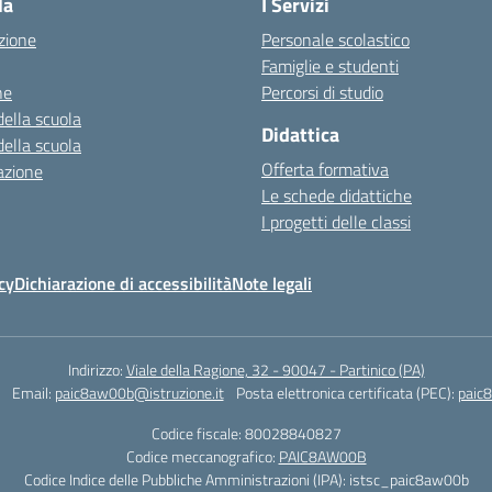
la
I Servizi
zione
Personale scolastico
Famiglie e studenti
ne
Percorsi di studio
della scuola
Didattica
della scuola
Offerta formativa
azione
Le schede didattiche
I progetti delle classi
cy
Dichiarazione di accessibilità
Note legali
Indirizzo:
Viale della Ragione, 32 - 90047 - Partinico (PA)
Email:
paic8aw00b@istruzione.it
Posta elettronica certificata (PEC):
paic
Codice fiscale: 80028840827
Codice meccanografico:
PAIC8AW00B
Codice Indice delle Pubbliche Amministrazioni (IPA): istsc_paic8aw00b