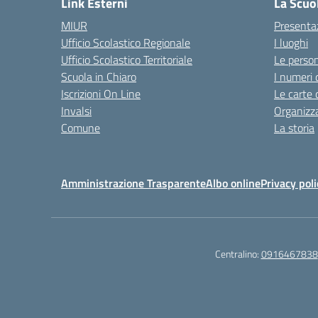
Link Esterni
La Scuo
MIUR
Presenta
Ufficio Scolastico Regionale
I luoghi
Ufficio Scolastico Territoriale
Le perso
Scuola in Chiaro
I numeri 
Iscrizioni On Line
Le carte 
Invalsi
Organizz
Comune
La storia
Amministrazione Trasparente
Albo online
Privacy poli
Centralino:
0916467838