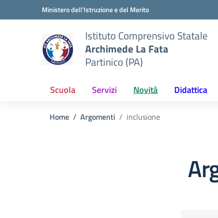
Vai ai contenuti
Vai al menu di navigazione
Vai al footer
Ministero dell'Istruzione e del Merito
Istituto Comprensivo Statale
Archimede La Fata
Partinico (PA)
Scuola
Servizi
Novità
Didattica
Home
Argomenti
inclusione
Arg