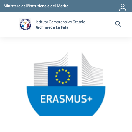
Vai ai contenuti
Vai al menu di navigazione
Vai al footer
Ministero dell'Istruzione e del Merito
Istituto Comprensivo Statale
Archimede La Fata