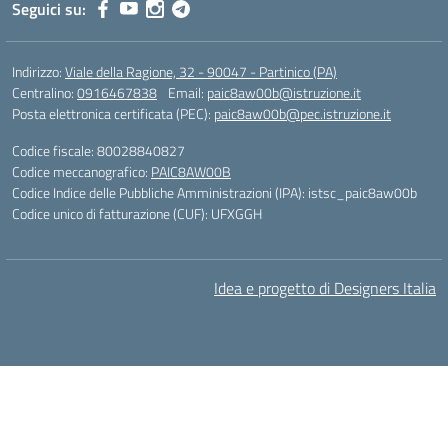
Seguici su:
Indirizzo:
Viale della Ragione, 32 - 90047 - Partinico (PA)
Centralino:
0916467838
Email:
paic8aw00b@istruzione.it
Posta elettronica certificata (PEC):
paic8aw00b@pec.istruzione.it
Codice fiscale: 80028840827
Codice meccanografico:
PAIC8AW00B
Codice Indice delle Pubbliche Amministrazioni (IPA): istsc_paic8aw00b
Codice unico di fatturazione (CUF): UFXGGH
Idea e progetto di Designers Italia