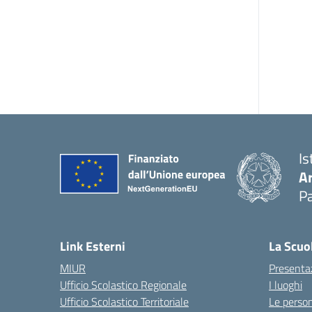
Is
A
Pa
Link Esterni
La Scuo
MIUR
Presenta
Ufficio Scolastico Regionale
I luoghi
Ufficio Scolastico Territoriale
Le perso