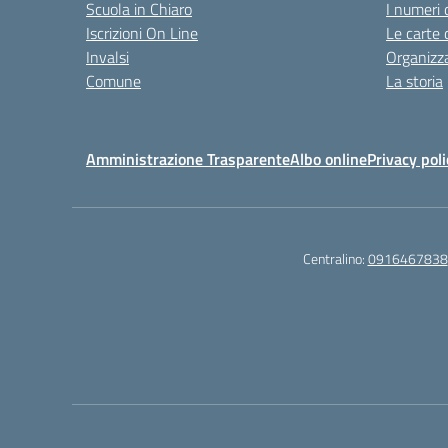
Scuola in Chiaro
I numeri 
Iscrizioni On Line
Le carte 
Invalsi
Organizz
Comune
La storia
Amministrazione Trasparente
Albo online
Privacy poli
Centralino:
0916467838