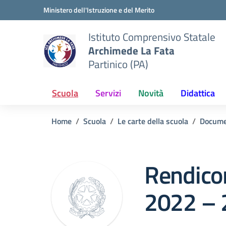
Vai ai contenuti
Vai al menu di navigazione
Vai al footer
Ministero dell'Istruzione e del Merito
Istituto Comprensivo Statale
Archimede La Fata
Partinico (PA)
Scuola
Servizi
Novità
Didattica
Home
Scuola
Le carte della scuola
Docume
Rendicon
2022 – 