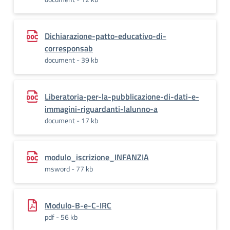
Dichiarazione-patto-educativo-di-
corresponsab
document - 39 kb
Liberatoria-per-la-pubblicazione-di-dati-e-
immagini-riguardanti-lalunno-a
document - 17 kb
modulo_iscrizione_INFANZIA
msword - 77 kb
Modulo-B-e-C-IRC
pdf - 56 kb