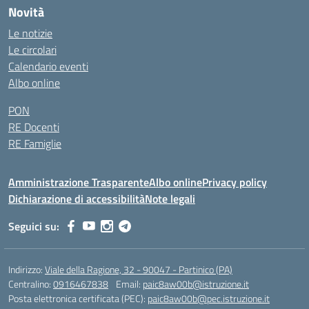
Novità
Le notizie
Le circolari
Calendario eventi
Albo online
PON
RE Docenti
RE Famiglie
Amministrazione Trasparente
Albo online
Privacy policy
Dichiarazione di accessibilità
Note legali
Seguici su:
Indirizzo:
Viale della Ragione, 32 - 90047 - Partinico (PA)
Centralino:
0916467838
Email:
paic8aw00b@istruzione.it
Posta elettronica certificata (PEC):
paic8aw00b@pec.istruzione.it