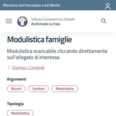
Vai ai contenuti
Vai al menu di navigazione
Vai al footer
Ministero dell'Istruzione e del Merito
Istituto Comprensivo Statale
Archimede La Fata
Modulistica famiglie
Modulistica scaricabile cliccando direttamente
sull'allegato di interesse.
Stampa / Condividi
Argomenti
Alunni
Genitori
Modulistica
Tipologia
Modulistica