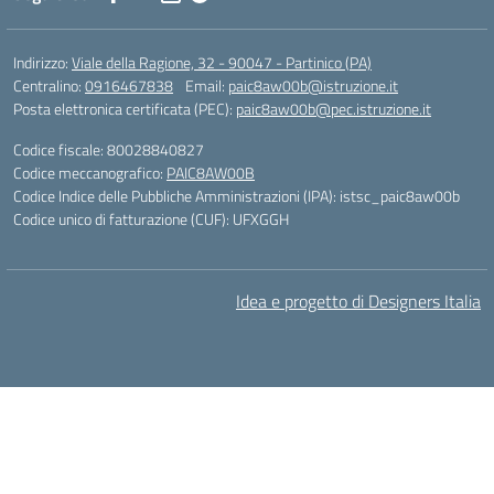
Indirizzo:
Viale della Ragione, 32 - 90047 - Partinico (PA)
Centralino:
0916467838
Email:
paic8aw00b@istruzione.it
Posta elettronica certificata (PEC):
paic8aw00b@pec.istruzione.it
Codice fiscale: 80028840827
Codice meccanografico:
PAIC8AW00B
Codice Indice delle Pubbliche Amministrazioni (IPA): istsc_paic8aw00b
Codice unico di fatturazione (CUF): UFXGGH
Idea e progetto di Designers Italia