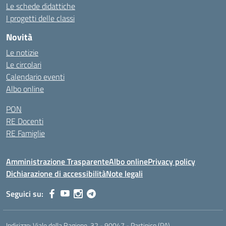
Le schede didattiche
I progetti delle classi
Novità
Le notizie
Le circolari
Calendario eventi
Albo online
PON
RE Docenti
RE Famiglie
Amministrazione Trasparente
Albo online
Privacy policy
Dichiarazione di accessibilità
Note legali
Seguici su:
Indirizzo:
Viale della Ragione, 32 - 90047 - Partinico (PA)