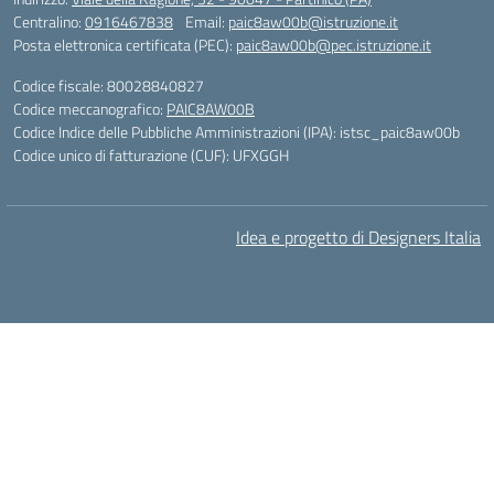
Centralino:
0916467838
Email:
paic8aw00b@istruzione.it
Posta elettronica certificata (PEC):
paic8aw00b@pec.istruzione.it
Codice fiscale: 80028840827
Codice meccanografico:
PAIC8AW00B
Codice Indice delle Pubbliche Amministrazioni (IPA): istsc_paic8aw00b
Codice unico di fatturazione (CUF): UFXGGH
Idea e progetto di Designers Italia