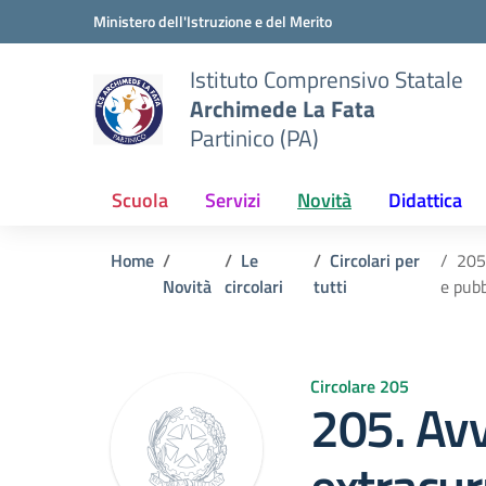
Vai ai contenuti
Vai al menu di navigazione
Vai al footer
Ministero dell'Istruzione e del Merito
Istituto Comprensivo Statale
Archimede La Fata
Partinico (PA)
Scuola
Servizi
Novità
Didattica
Home
Le
Circolari per
205
Novità
circolari
tutti
e pubb
Circolare 205
205. Avv