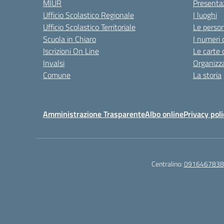
MIUR
Presenta
Ufficio Scolastico Regionale
I luoghi
Ufficio Scolastico Territoriale
Le perso
Scuola in Chiaro
I numeri 
Iscrizioni On Line
Le carte 
Invalsi
Organizz
Comune
La storia
Amministrazione Trasparente
Albo online
Privacy poli
Centralino:
0916467838