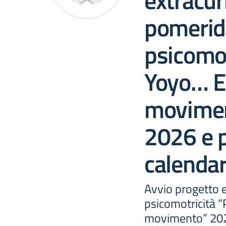
extracur
pomerid
psicomot
Yoyo… E
movime
2026 e 
calendar
Avvio progetto e
psicomotricità “
movimento” 202