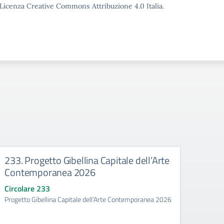
o Licenza Creative Commons Attribuzione 4.0 Italia.
233. Progetto Gibellina Capitale dell’Arte
Avvis
Contemporanea 2026
recl
nell
Circolare 233
Gibel
Progetto Gibellina Capitale dell’Arte Contemporanea 2026
cont
Avviso 