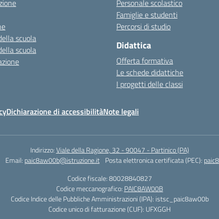
zione
Personale scolastico
Famiglie e studenti
ne
Percorsi di studio
della scuola
Didattica
della scuola
Offerta formativa
azione
Le schede didattiche
I progetti delle classi
cy
Dichiarazione di accessibilità
Note legali
Indirizzo:
Viale della Ragione, 32 - 90047 - Partinico (PA)
Email:
paic8aw00b@istruzione.it
Posta elettronica certificata (PEC):
paic
Codice fiscale: 80028840827
Codice meccanografico:
PAIC8AW00B
Codice Indice delle Pubbliche Amministrazioni (IPA): istsc_paic8aw00b
Codice unico di fatturazione (CUF): UFXGGH