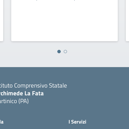
tituto Comprensivo Statale
rchimede La Fata
rtinico (PA)
la
I Servizi