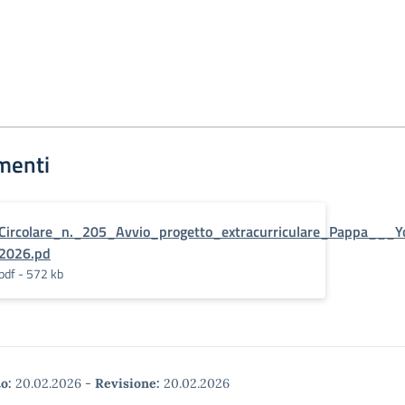
menti
Circolare_n._205_Avvio_progetto_extracurriculare_Pappa___Yo
2026.pd
pdf - 572 kb
o:
20.02.2026
-
Revisione:
20.02.2026