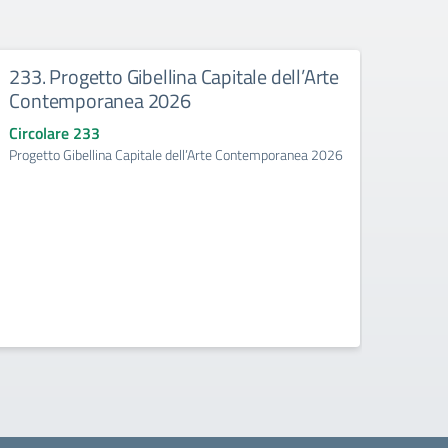
233. Progetto Gibellina Capitale dell’Arte
Avvis
Contemporanea 2026
recl
nell
Circolare 233
Gibel
Progetto Gibellina Capitale dell’Arte Contemporanea 2026
cont
Avviso 
degli s
Gibelli
conte