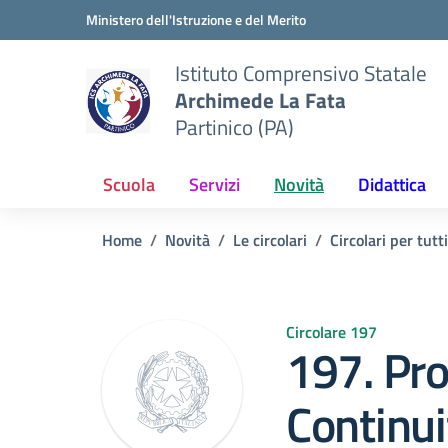
Vai ai contenuti
Vai al menu di navigazione
Vai al footer
Ministero dell'Istruzione e del Merito
Istituto Comprensivo Statale
Archimede La Fata
Partinico (PA)
Scuola
Servizi
Novità
Didattica
Home
Novità
Le circolari
Circolari per tutti
Circolare 197
197. Pr
Continui