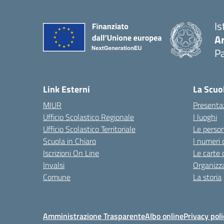
Is
A
Pa
Link Esterni
La Scuo
MIUR
Presenta
Ufficio Scolastico Regionale
I luoghi
Ufficio Scolastico Territoriale
Le perso
Scuola in Chiaro
I numeri 
Iscrizioni On Line
Le carte 
Invalsi
Organizz
Comune
La storia
Amministrazione Trasparente
Albo online
Privacy poli