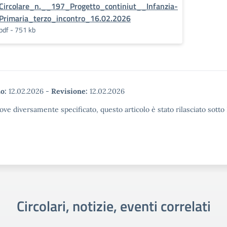
Circolare_n.__197_Progetto_continiut__Infanzia-
Primaria_terzo_incontro_16.02.2026
pdf - 751 kb
o:
12.02.2026
-
Revisione:
12.02.2026
ove diversamente specificato, questo articolo è stato rilasciato sott
Circolari, notizie, eventi correlati