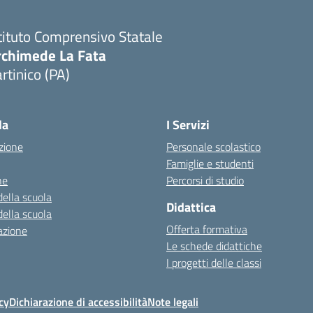
tituto Comprensivo Statale
rchimede La Fata
rtinico (PA)
la
I Servizi
zione
Personale scolastico
Famiglie e studenti
ne
Percorsi di studio
della scuola
Didattica
della scuola
Offerta formativa
azione
Le schede didattiche
I progetti delle classi
cy
Dichiarazione di accessibilità
Note legali