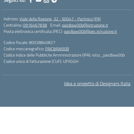
Seguici su:
Indirizzo:
Viale della Ragione, 32 - 90047 - Partinico (PA)
Centralino:
0916467838
Email:
paic8aw00b@istruzione.it
Posta elettronica certificata (PEC):
paic8aw00b@pec.istruzione.it
Codice fiscale: 80028840827
Codice meccanografico:
PAIC8AW00B
Codice Indice delle Pubbliche Amministrazioni (IPA): istsc_paic8aw00b
Codice unico di fatturazione (CUF): UFXGGH
Idea e progetto di Designers Italia