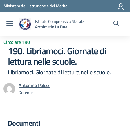
Vai ai contenuti
Vai al menu di navigazione
Vai al footer
Ministero dell'Istruzione e del Merito
Istituto Comprensivo Statale
Archimede La Fata
Circolare 190
190. Libriamoci. Giornate di
lettura nelle scuole.
Libriamoci. Giornate di lettura nelle scuole.
Antonino Polizzi
Docente
Documenti