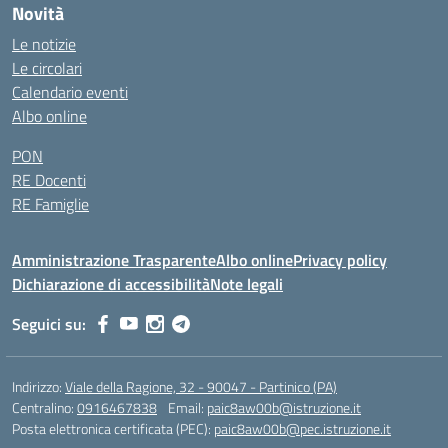
Novità
Le notizie
Le circolari
Calendario eventi
Albo online
PON
RE Docenti
RE Famiglie
Amministrazione Trasparente
Albo online
Privacy policy
Dichiarazione di accessibilità
Note legali
Seguici su:
Indirizzo:
Viale della Ragione, 32 - 90047 - Partinico (PA)
Centralino:
0916467838
Email:
paic8aw00b@istruzione.it
Posta elettronica certificata (PEC):
paic8aw00b@pec.istruzione.it