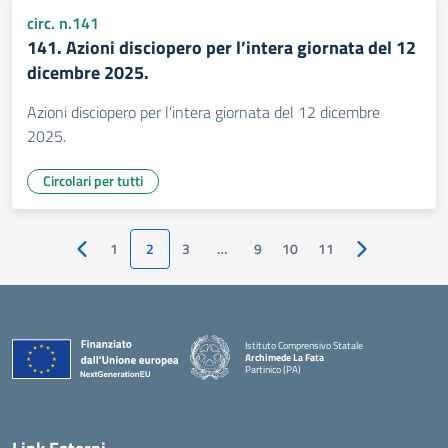
circ. n.141
141. Azioni disciopero per l’intera giornata del 12
dicembre 2025.
Azioni disciopero per l’intera giornata del 12 dicembre
2025.
Circolari per tutti
1
2
3
…
9
10
11
Pagina precedente
Pagina succes
Istituto Comprensivo Statale
Archimede La Fata
Partinico (PA)