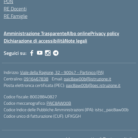
PON
RE Docenti
RE Famiglie
Amministrazione Trasparente
Albo online
Privacy policy
Dichiarazione di accessibilità
Note legali
Seguici su:
Indirizzo:
Viale della Ragione, 32 - 90047 - Partinico (PA)
Centralino:
0916467838
Email:
paic8aw00b@istruzione.it
Posta elettronica certificata (PEC):
paic8aw00b@pec.istruzione.it
Codice fiscale: 80028840827
Codice meccanografico:
PAIC8AW00B
Codice Indice delle Pubbliche Amministrazioni (IPA): istsc_paic8aw00b
Codice unico di fatturazione (CUF): UFXGGH