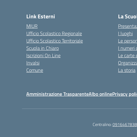
Link Esterni
La Scuo
MIUR
Presenta
Ufficio Scolastico Regionale
I luoghi
Ufficio Scolastico Territoriale
Le perso
Scuola in Chiaro
I numeri 
Iscrizioni On Line
Le carte 
Invalsi
Organizz
Comune
La storia
Amministrazione Trasparente
Albo online
Privacy poli
Centralino:
0916467838