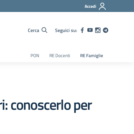
Accedi
Cerca
Seguici su:
PON
RE Docenti
RE Famiglie
: conoscerlo per