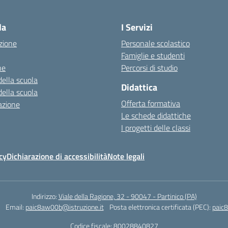
la
I Servizi
zione
Personale scolastico
Famiglie e studenti
ne
Percorsi di studio
della scuola
Didattica
della scuola
Offerta formativa
azione
Le schede didattiche
I progetti delle classi
cy
Dichiarazione di accessibilità
Note legali
Indirizzo:
Viale della Ragione, 32 - 90047 - Partinico (PA)
Email:
paic8aw00b@istruzione.it
Posta elettronica certificata (PEC):
paic
Codice fiscale: 80028840827