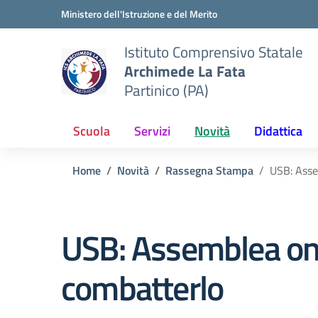
Vai ai contenuti
Vai al menu di navigazione
Vai al footer
Ministero dell'Istruzione e del Merito
Istituto Comprensivo Statale
Archimede La Fata
Partinico (PA)
Scuola
Servizi
Novità
Didattica
Home
Novità
Rassegna Stampa
USB: Asse
USB: Assemblea onl
combatterlo