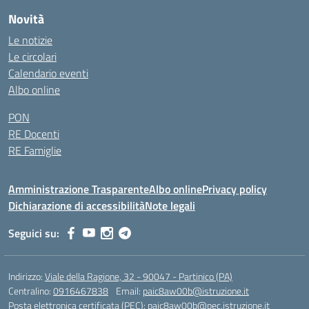
Novità
Le notizie
Le circolari
Calendario eventi
Albo online
PON
RE Docenti
RE Famiglie
Amministrazione Trasparente
Albo online
Privacy policy
Dichiarazione di accessibilità
Note legali
Seguici su:
Indirizzo:
Viale della Ragione, 32 - 90047 - Partinico (PA)
Centralino:
0916467838
Email:
paic8aw00b@istruzione.it
Posta elettronica certificata (PEC):
paic8aw00b@pec.istruzione.it