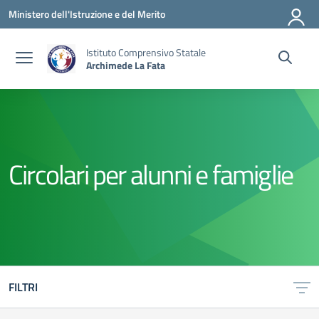
Vai ai contenuti
Vai al menu di navigazione
Vai al footer
Ministero dell'Istruzione e del Merito
Istituto Comprensivo Statale
Archimede La Fata
Circolari per alunni e famiglie
FILTRI