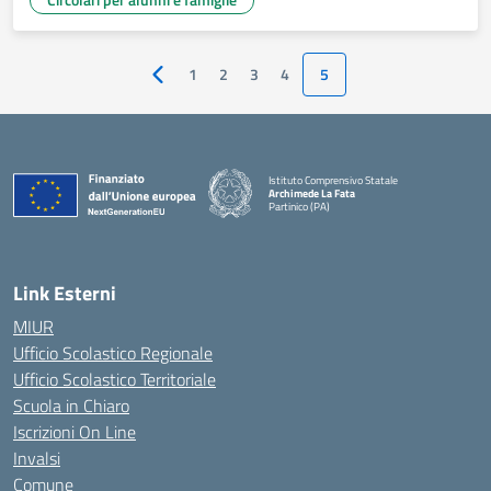
1
2
3
4
5
Pagina precedente
Istituto Comprensivo Statale
Archimede La Fata
Partinico (PA)
Link Esterni
MIUR
Ufficio Scolastico Regionale
Ufficio Scolastico Territoriale
Scuola in Chiaro
Iscrizioni On Line
Invalsi
Comune