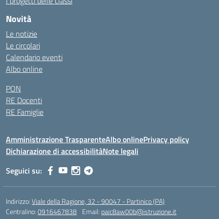
I progetti delle classi
Novità
Le notizie
Le circolari
Calendario eventi
Albo online
PON
RE Docenti
RE Famiglie
Amministrazione Trasparente
Albo online
Privacy policy
Dichiarazione di accessibilità
Note legali
Seguici su:
Indirizzo:
Viale della Ragione, 32 - 90047 - Partinico (PA)
Centralino:
0916467838
Email:
paic8aw00b@istruzione.it