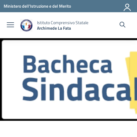
Vai ai contenuti
Vai al menu di navigazione
Vai al footer
Ministero dell'Istruzione e del Merito
Istituto Comprensivo Statale
Archimede La Fata