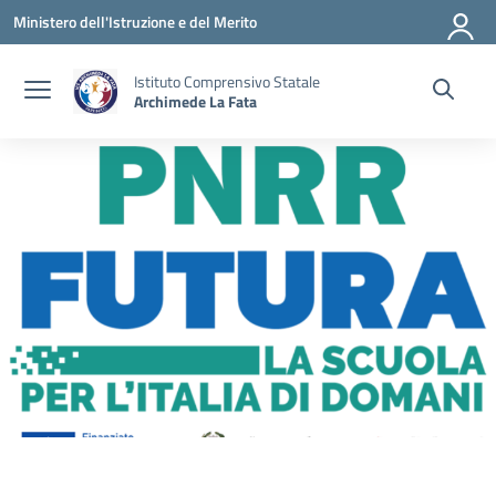
Vai ai contenuti
Vai al menu di navigazione
Vai al footer
Ministero dell'Istruzione e del Merito
Istituto Comprensivo Statale
Archimede La Fata