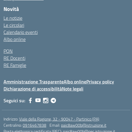
Novità
Le notizie
Le circolari
Calendario eventi
Albo online
PON
RE Docenti
RE Famiglie
Amministrazione Trasparente
Albo online
Privacy policy
Dichiarazione di accessibilità
Note legali
Seguici su:
Indirizzo:
Viale della Ragione, 32 - 90047 - Partinico (PA)
Centralino:
0916467838
Email:
paic8aw00b@istruzione.it
Posta elettronica certificata (PEC):
paic8aw00b@pec.istruzione.it