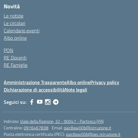
Novità
Le notizie
Le circolari
Calendario eventi
Albo online
PON
RE Docenti
RE Famiglie
Amministrazione Trasparente
Albo online
Privacy policy
Dichiarazione di accessibilità
Note legali
Seguici su:
Indirizzo:
Viale della Ragione, 32 - 90047 - Partinico (PA)
Centralino:
0916467838
Email:
paic8aw00b@istruzione.it
Posta elettronica certificata (PEC):
paic8aw00b@pec.istruzione.it