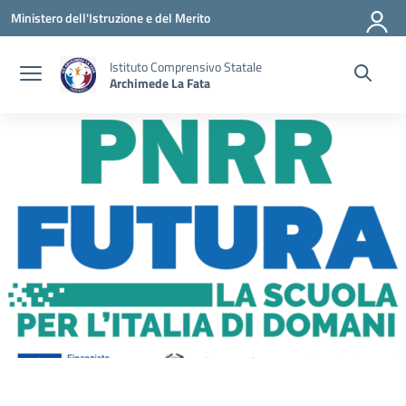
Vai ai contenuti
Vai al menu di navigazione
Vai al footer
Ministero dell'Istruzione e del Merito
Istituto Comprensivo Statale
Archimede La Fata