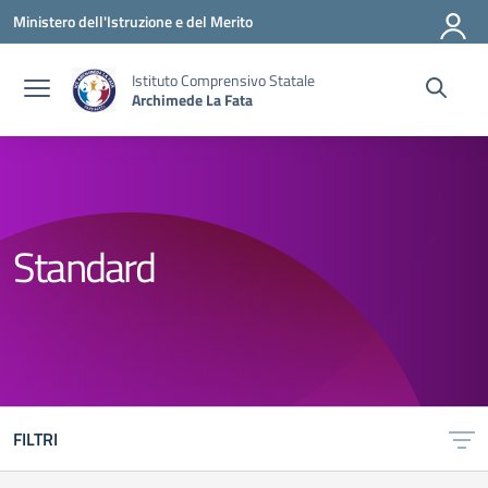
Vai ai contenuti
Vai al menu di navigazione
Vai al footer
Ministero dell'Istruzione e del Merito
Istituto Comprensivo Statale
Archimede La Fata
Standard
FILTRI