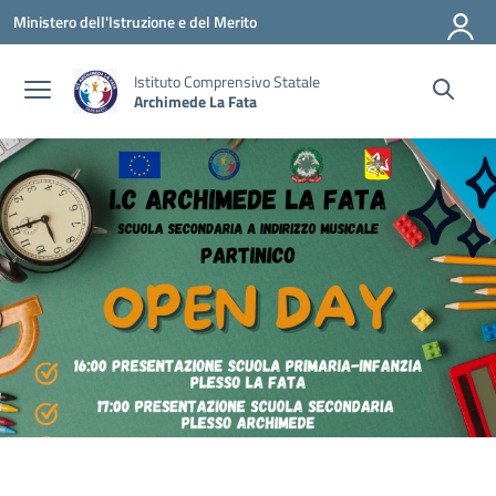
Vai ai contenuti
Vai al menu di navigazione
Vai al footer
Ministero dell'Istruzione e del Merito
Istituto Comprensivo Statale
Archimede La Fata