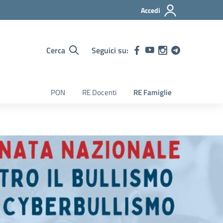
Accedi
Cerca
Seguici su:
PON
RE Docenti
RE Famiglie