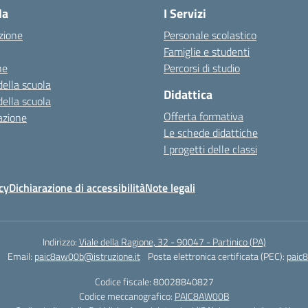
la
I Servizi
zione
Personale scolastico
Famiglie e studenti
ne
Percorsi di studio
della scuola
Didattica
della scuola
Offerta formativa
azione
Le schede didattiche
I progetti delle classi
cy
Dichiarazione di accessibilità
Note legali
Indirizzo:
Viale della Ragione, 32 - 90047 - Partinico (PA)
Email:
paic8aw00b@istruzione.it
Posta elettronica certificata (PEC):
paic
Codice fiscale: 80028840827
Codice meccanografico:
PAIC8AW00B