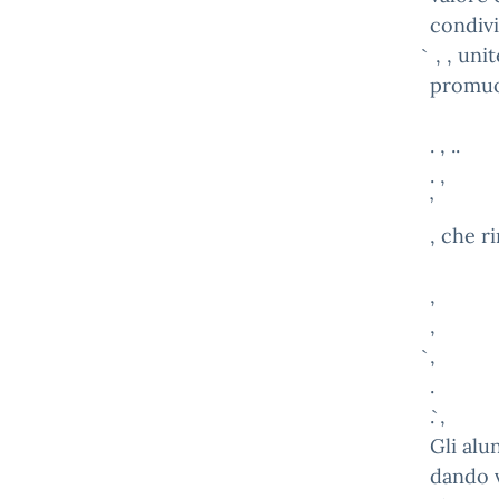
condivi
̀ , , u
promuov
. , ..
. ,
’
, che r
,
,
̀,
.
. ̀,
Gli alu
dando v