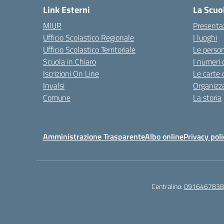
Link Esterni
La Scuo
MIUR
Presenta
Ufficio Scolastico Regionale
I luoghi
Ufficio Scolastico Territoriale
Le perso
Scuola in Chiaro
I numeri 
Iscrizioni On Line
Le carte 
Invalsi
Organizz
Comune
La storia
Amministrazione Trasparente
Albo online
Privacy poli
Centralino:
0916467838