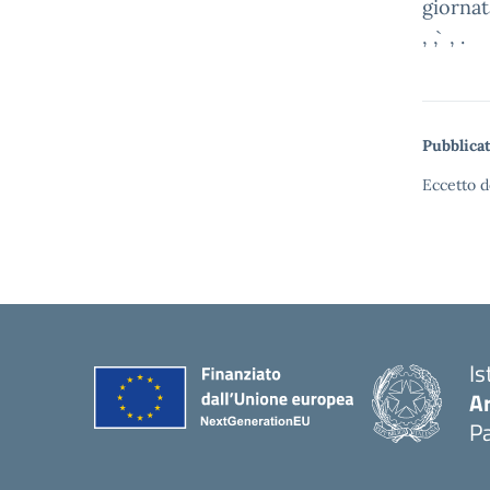
giornat
, , ̀ , .
Pubblicat
Eccetto d
Is
A
Pa