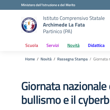
Vai ai contenuti
Vai al menu di navigazione
Vai al footer
Ministero dell'Istruzione e del Merito
Istituto Comprensivo Statale
Archimede La Fata
Partinico (PA)
Scuola
Servizi
Novità
Didattica
Home
Novità
Rassegna Stampa
Giornata n
Giornata nazionale c
bullismo e il cyber