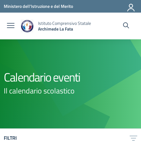
Vai ai contenuti
Vai al menu di navigazione
Vai al footer
Ministero dell'Istruzione e del Merito
Istituto Comprensivo Statale
Archimede La Fata
Calendario eventi
Il calendario scolastico
FILTRI