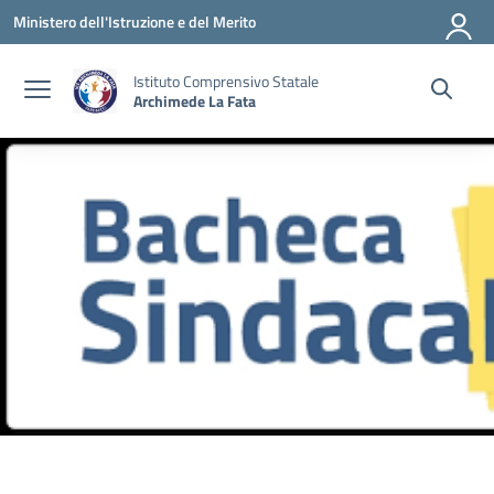
Vai ai contenuti
Vai al menu di navigazione
Vai al footer
Ministero dell'Istruzione e del Merito
Istituto Comprensivo Statale
Archimede La Fata