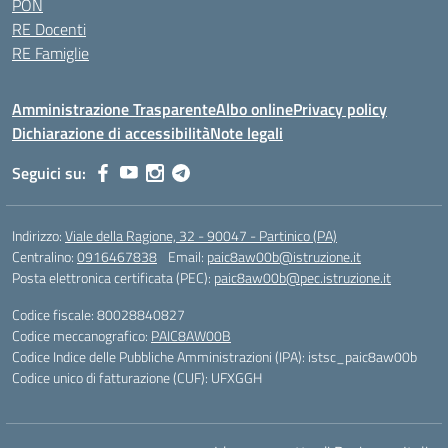
PON
RE Docenti
RE Famiglie
Amministrazione Trasparente
Albo online
Privacy policy
Dichiarazione di accessibilità
Note legali
Seguici su:
Indirizzo:
Viale della Ragione, 32 - 90047 - Partinico (PA)
Centralino:
0916467838
Email:
paic8aw00b@istruzione.it
Posta elettronica certificata (PEC):
paic8aw00b@pec.istruzione.it
Codice fiscale: 80028840827
Codice meccanografico:
PAIC8AW00B
Codice Indice delle Pubbliche Amministrazioni (IPA): istsc_paic8aw00b
Codice unico di fatturazione (CUF): UFXGGH