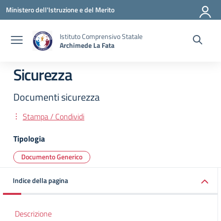
Vai ai contenuti
Vai al menu di navigazione
Vai al footer
Ministero dell'Istruzione e del Merito
Istituto Comprensivo Statale
Archimede La Fata
Sicurezza
Documenti sicurezza
Stampa / Condividi
Tipologia
Documento Generico
Indice della pagina
Descrizione