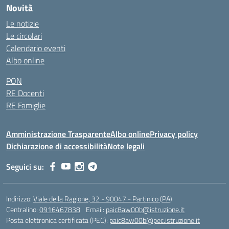
Novità
Le notizie
Le circolari
Calendario eventi
Albo online
PON
RE Docenti
RE Famiglie
Amministrazione Trasparente
Albo online
Privacy policy
Dichiarazione di accessibilità
Note legali
Seguici su:
Indirizzo:
Viale della Ragione, 32 - 90047 - Partinico (PA)
Centralino:
0916467838
Email:
paic8aw00b@istruzione.it
Posta elettronica certificata (PEC):
paic8aw00b@pec.istruzione.it