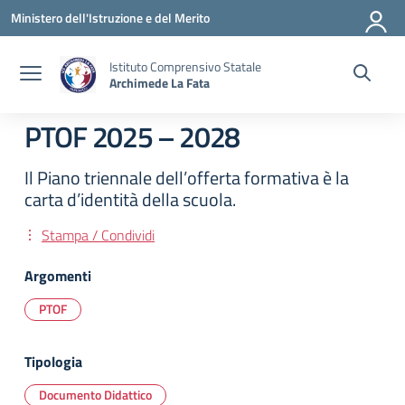
Vai ai contenuti
Vai al menu di navigazione
Vai al footer
Ministero dell'Istruzione e del Merito
Istituto Comprensivo Statale
Archimede La Fata
PTOF 2025 – 2028
Il Piano triennale dell’offerta formativa è la
carta d’identità della scuola.
Stampa / Condividi
Argomenti
PTOF
Tipologia
Documento Didattico