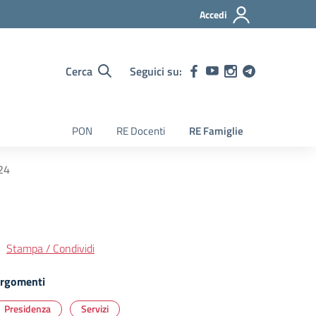
Accedi
Cerca
Seguici su:
PON
RE Docenti
RE Famiglie
/24
Stampa / Condividi
rgomenti
Presidenza
Servizi