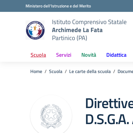
Vai ai contenuti
Vai al menu di navigazione
Vai al footer
Ministero dell'Istruzione e del Merito
Istituto Comprensivo Statale
Archimede La Fata
Partinico (PA)
Scuola
Servizi
Novità
Didattica
Home
Scuola
Le carte della scuola
Docume
Direttiv
D.S.G.A.