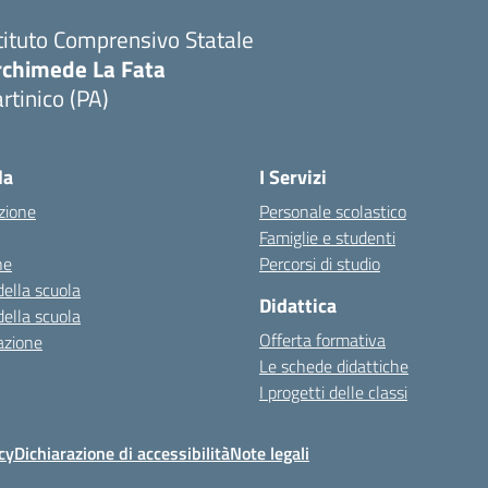
tituto Comprensivo Statale
rchimede La Fata
rtinico (PA)
la
I Servizi
zione
Personale scolastico
Famiglie e studenti
ne
Percorsi di studio
della scuola
Didattica
della scuola
Offerta formativa
azione
Le schede didattiche
I progetti delle classi
cy
Dichiarazione di accessibilità
Note legali