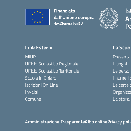
Is
A
Pa
Link Esterni
La Scuo
MIUR
Presenta
Ufficio Scolastico Regionale
I luoghi
Ufficio Scolastico Territoriale
Le perso
Scuola in Chiaro
I numeri 
Iscrizioni On Line
Le carte 
Invalsi
Organizz
Comune
La storia
Amministrazione Trasparente
Albo online
Privacy poli