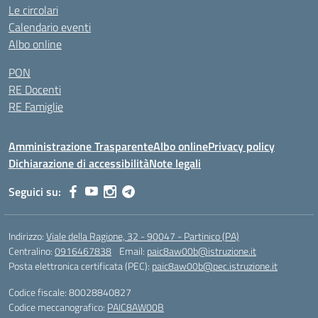
Le circolari
Calendario eventi
Albo online
PON
RE Docenti
RE Famiglie
Amministrazione Trasparente
Albo online
Privacy policy
Dichiarazione di accessibilità
Note legali
Seguici su:
Indirizzo:
Viale della Ragione, 32 - 90047 - Partinico (PA)
Centralino:
0916467838
Email:
paic8aw00b@istruzione.it
Posta elettronica certificata (PEC):
paic8aw00b@pec.istruzione.it
Codice fiscale: 80028840827
Codice meccanografico:
PAIC8AW00B