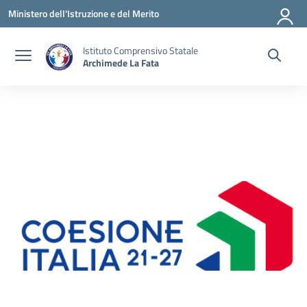
Vai ai contenuti
Vai al menu di navigazione
Vai al footer
Ministero dell'Istruzione e del Merito
Istituto Comprensivo Statale
Archimede La Fata