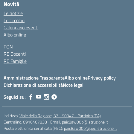
Novità
Le notizie
Le circolari
Calendario eventi
Albo online
PON
RE Docenti
RE Famiglie
Amministrazione Trasparente
Albo online
Privacy policy
Dichiarazione di accessibilità
Note legali
Seguici su:
Indirizzo:
Viale della Ragione, 32 - 90047 - Partinico (PA)
Centralino:
0916467838
Email:
paic8aw00b@istruzione.it
Posta elettronica certificata (PEC):
paic8aw00b@pec.istruzione.it