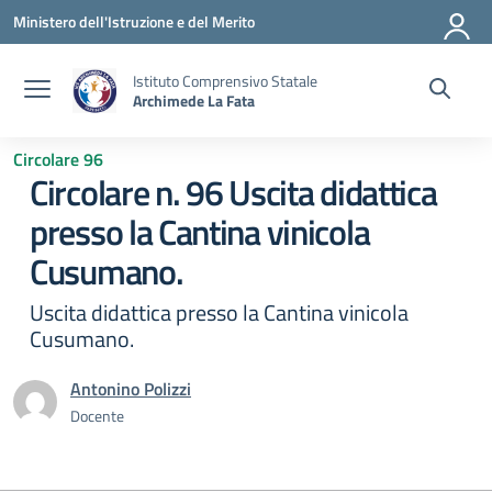
Vai ai contenuti
Vai al menu di navigazione
Vai al footer
Ministero dell'Istruzione e del Merito
Istituto Comprensivo Statale
Archimede La Fata
Circolare 96
Circolare n. 96 Uscita didattica
presso la Cantina vinicola
Cusumano.
Uscita didattica presso la Cantina vinicola
Cusumano.
Antonino Polizzi
Docente